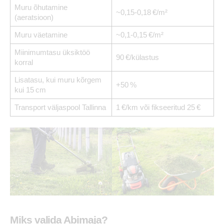
Muru õhutamine
~0,15-0,18 €/m²
(aeratsioon)
Muru väetamine
~0,1-0,15 €/m²
Miinimumtasu üksiktöö
90 €/külastus
korral
Lisatasu, kui muru kõrgem
+50 %
kui 15 cm
Transport väljaspool Tallinna
1 €/km või fikseeritud 25 €
Miks valida Abimaja?