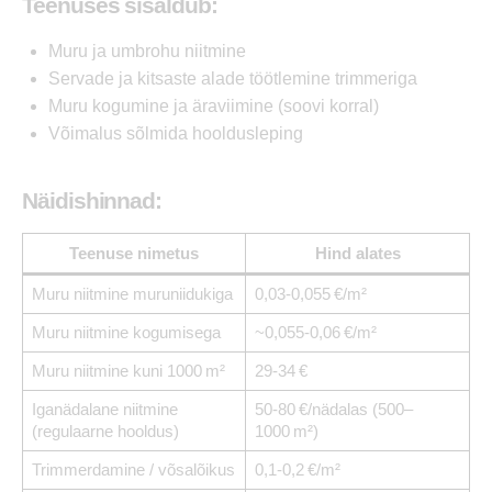
Teenuses sisaldub:
Muru ja umbrohu niitmine
Servade ja kitsaste alade töötlemine trimmeriga
Muru kogumine ja äraviimine (soovi korral)
Võimalus sõlmida hooldusleping
Näidishinnad:
Teenuse nimetus
Hind alates
Muru niitmine muruniidukiga
0,03-0,055 €/m²
Muru niitmine kogumisega
~0,055-0,06 €/m²
Muru niitmine kuni 1000 m²
29-34 €
Iganädalane niitmine
50-80 €/nädalas (500–
(regulaarne hooldus)
1000 m²)
Trimmerdamine / võsalõikus
0,1-0,2 €/m²