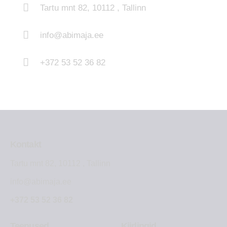
Tartu mnt 82, 10112 , Tallinn
info@abimaja.ee
+372 53 52 36 82
Kontakt
Tartu mnt 82, 10112 , Tallinn
info@abimaja.ee
+372 53 52 36 82
Teenused
Kiirlingid