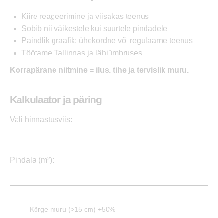
Kiire reageerimine ja viisakas teenus
Sobib nii väikestele kui suurtele pindadele
Paindlik graafik: ühekordne või regulaarne teenus
Töötame Tallinnas ja lähiümbruses
Korrapärane niitmine = ilus, tihe ja tervislik muru.
Kalkulaator ja päring
Vali hinnastusviis:
Pindala (m²):
Kõrge muru (>15 cm) +50%