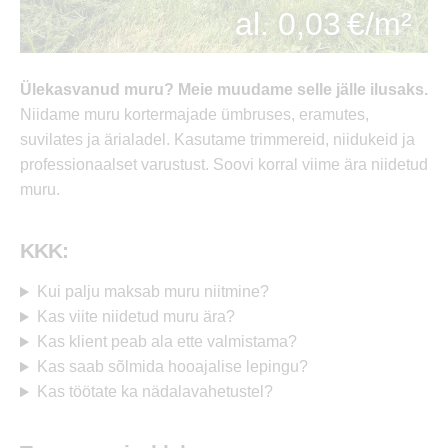
al. 0,03 €/m²
Ülekasvanud muru? Meie muudame selle jälle ilusaks.
Niidame muru kortermajade ümbruses, eramutes,
suvilates ja ärialadel. Kasutame trimmereid, niidukeid ja
professionaalset varustust. Soovi korral viime ära niidetud
muru.
KKK:
Kui palju maksab muru niitmine?
Kas viite niidetud muru ära?
Kas klient peab ala ette valmistama?
Kas saab sõlmida hooajalise lepingu?
Kas töötate ka nädalavahetustel?