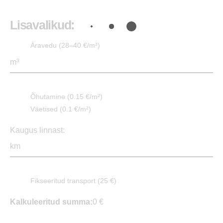
Lisavalikud:
Äravedu (28–40 €/m³)
Õhutamine (0.15 €/m²)
Väetised (0.1 €/m²)
Kaugus linnast:
Fikseeritud transport (25 €)
Kalkuleeritud summa:
0 €