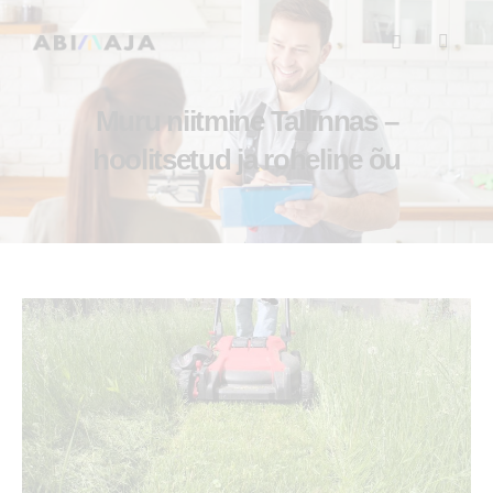
Muru niitmine Tallinnas –
hoolitsetud ja roheline õu