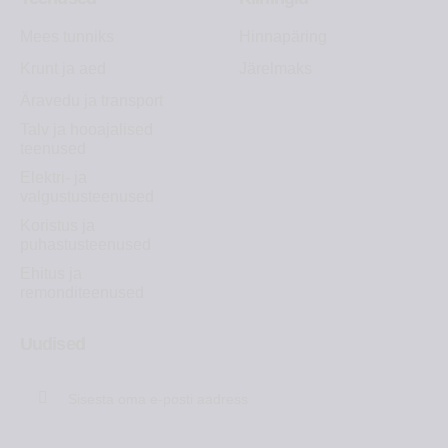
Mees tunniks
Hinnapäring
Krunt ja aed
Järelmaks
Äravedu ja transport
Talv ja hooajalised
teenused
Elektri- ja
valgustusteenused
Koristus ja
puhastusteenused
Ehitus ja
remonditeenused
Uudised
Liitu