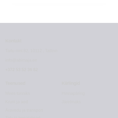
Kontakt
Tartu mnt 82, 10112 , Tallinn
info@abimaja.ee
+372 53 52 36 82
Teenused
Kiirlingid
Mees tunniks
Hinnapäring
Krunt ja aed
Järelmaks
Äravedu ja transport
Talv ja hooajalised