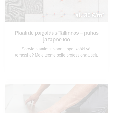
al. 30 €/m²
Plaatide paigaldus Tallinnas – puhas
ja täpne töö
Soovid plaatimist vannituppa, kööki või
terrassile? Meie teeme selle professionaalselt.