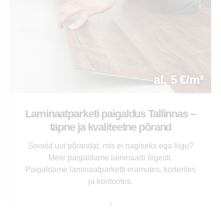
al. 5 €/m²
Laminaatparketi paigaldus Tallinnas –
täpne ja kvaliteetne põrand
Soovid uut põrandat, mis ei nagiseks ega liigu?
Meie paigaldame laminaadi õigesti.
Paigaldame laminaatparketti eramutes, korterites
ja kontorites.