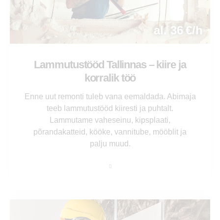
al. 36 €/h
Lammutustööd Tallinnas – kiire ja
korralik töö
Enne uut remonti tuleb vana eemaldada. Abimaja
teeb lammutustööd kiiresti ja puhtalt.
Lammutame vaheseinu, kipsplaati,
põrandakatteid, kööke, vannitube, mööblit ja
palju muud.