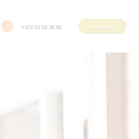
Saada päring
+372 53 52 36 82