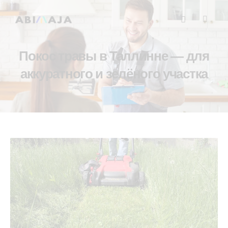
Покос травы в Таллинне — для
аккуратного и зелёного участка