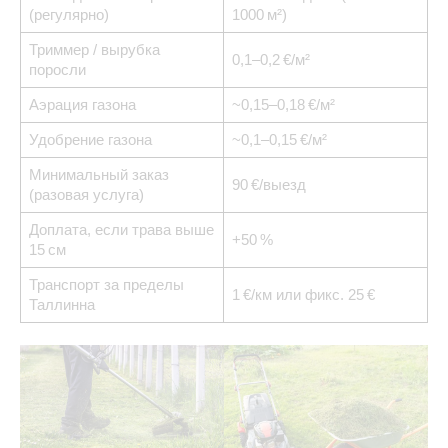
(регулярно)
1000 м²)
Триммер / вырубка
0,1–0,2 €/м²
поросли
Аэрация газона
~0,15–0,18 €/м²
Удобрение газона
~0,1–0,15 €/м²
Минимальный заказ
90 €/выезд
(разовая услуга)
Доплата, если трава выше
+50 %
15 см
Транспорт за пределы
1 €/км или фикс. 25 €
Таллинна