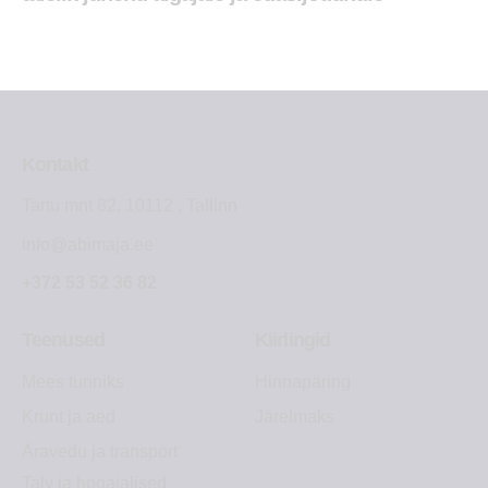
Kontakt
Tartu mnt 82, 10112 , Tallinn
info@abimaja.ee
+372 53 52 36 82
Teenused
Kiirlingid
Mees tunniks
Hinnapäring
Krunt ja aed
Järelmaks
Äravedu ja transport
Talv ja hooajalised