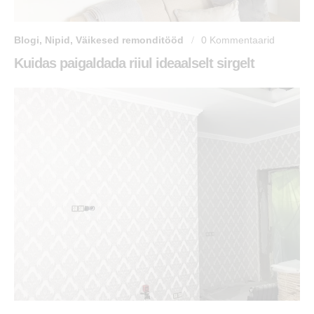
Blogi
,
Nipid
,
Väikesed remonditööd
0
Kommentaarid
Kuidas paigaldada riiul ideaalselt sirgelt