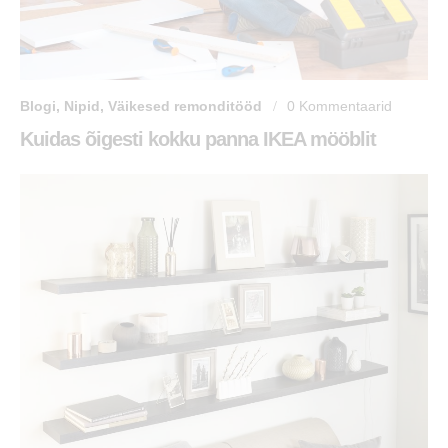
Blogi
,
Nipid
,
Väikesed remonditööd
0
Kommentaarid
Kuidas õigesti kokku panna IKEA mööblit