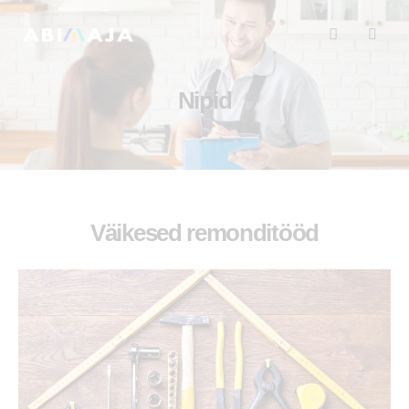
Nipid
Väikesed remonditööd