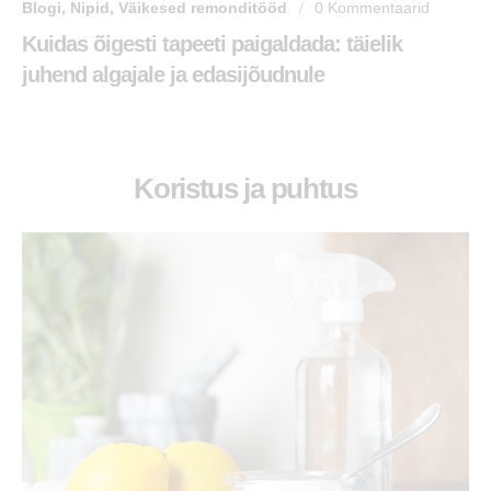
Blogi
,
Nipid
,
Väikesed remonditööd
0
Kommentaarid
Kuidas õigesti tapeeti paigaldada: täielik
juhend algajale ja edasijõudnule
Koristus ja puhtus