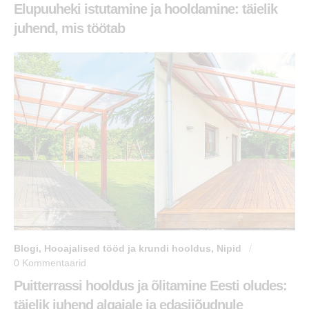
Elupuuheki istutamine ja hooldamine: täielik
juhend, mis töötab
Blogi
,
Hooajalised tööd ja krundi hooldus
,
Nipid
0
Kommentaarid
Puitterrassi hooldus ja õlitamine Eesti oludes:
täielik juhend algajale ja edasijõudnule