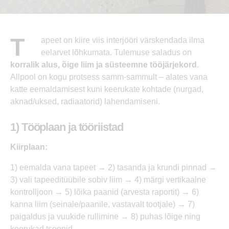
T
apeet on kiire viis interjööri värskendada ilma
eelarvet lõhkumata. Tulemuse saladus on
korralik alus, õige liim ja süsteemne tööjärjekord
.
Allpool on kogu protsess samm-sammult – alates vana
katte eemaldamisest kuni keerukate kohtade (nurgad,
aknad/uksed, radiaatorid) lahendamiseni.
1) Tööplaan ja tööriistad
Kiirplaan:
1) eemalda vana tapeet → 2) tasanda ja krundi pinnad →
3) vali tapeeditüübile sobiv liim → 4) märgi vertikaalne
kontrolljoon → 5) lõika paanid (arvesta raportit) → 6)
kanna liim (seinale/paanile, vastavalt tootjale) → 7)
paigaldus ja vuukide rullimine → 8) puhas lõige ning
keerukad tsoonid.