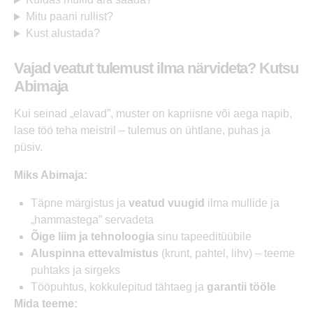
Mitu paani rullist?
Kust alustada?
Vajad veatut tulemust ilma närvideta? Kutsu
Abimaja
Kui seinad „elavad”, muster on kapriisne või aega napib,
lase töö teha meistril – tulemus on ühtlane, puhas ja
püsiv.
Miks Abimaja:
Täpne märgistus ja
veatud vuugid
ilma mullide ja
„hammastega” servadeta
Õige liim ja tehnoloogia
sinu tapeeditüübile
Aluspinna ettevalmistus
(krunt, pahtel, lihv) – teeme
puhtaks ja sirgeks
Tööpuhtus, kokkulepitud tähtaeg ja
garantii tööle
Mida teeme: