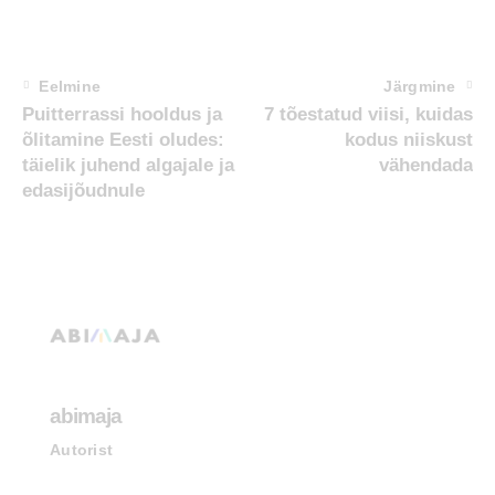
Eelmine
Järgmine
Puitterrassi hooldus ja
7 tõestatud viisi, kuidas
õlitamine Eesti oludes:
kodus niiskust
täielik juhend algajale ja
vähendada
edasijõudnule
abimaja
Autorist