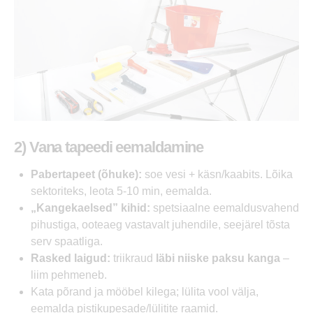
2) Vana tapeedi eemaldamine
Pabertapeet (õhuke):
soe vesi + käsn/kaabits. Lõika
sektoriteks, leota 5-10 min, eemalda.
„Kangekaelsed” kihid:
spetsiaalne eemaldusvahend
pihustiga, ooteaeg vastavalt juhendile, seejärel tõsta
serv spaatliga.
Rasked laigud:
triikraud
läbi niiske paksu kanga
–
liim pehmeneb.
Kata põrand ja mööbel kilega; lülita vool välja,
eemalda pistikupesade/lülitite raamid.