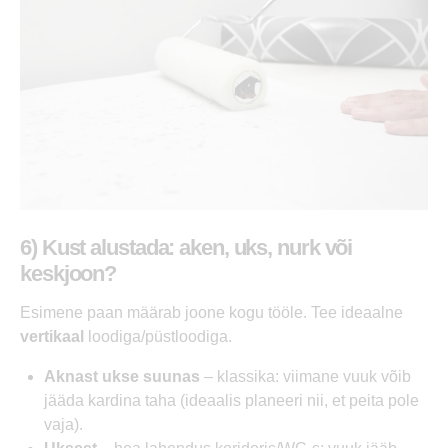
6) Kust alustada: aken, uks, nurk või
keskjoon?
Esimene paan määrab joone kogu tööle. Tee ideaalne
vertikaal
loodiga/püstloodiga.
Aknast ukse suunas
– klassika: viimane vuuk võib
jääda kardina taha (ideaalis planeeri nii, et peita pole
vaja).