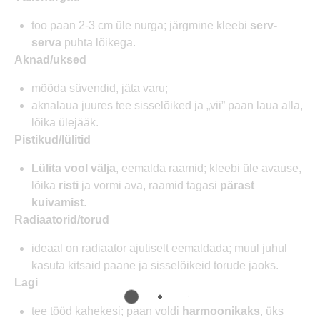
too paan 2-3 cm üle nurga; järgmine kleebi
serv-
serva
puhta lõikega.
Aknad/uksed
mõõda süvendid, jäta varu;
aknalaua juures tee sisselõiked ja „vii” paan laua alla,
lõika ülejääk.
Pistikud/lülitid
Lülita vool välja
, eemalda raamid; kleebi üle avause,
lõika
risti
ja vormi ava, raamid tagasi
pärast
kuivamist
.
Radiaatorid/torud
ideaal on radiaator ajutiselt eemaldada; muul juhul
kasuta kitsaid paane ja sisselõikeid torude jaoks.
Lagi
tee tööd kahekesi; paan voldi
harmoonikaks
, üks