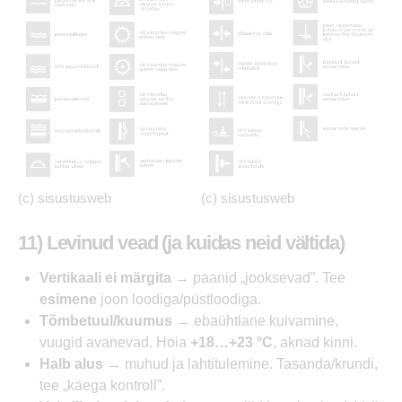
(c) sisustusweb
(c) sisustusweb
11) Levinud vead (ja kuidas neid vältida)
Vertikaali ei märgita
→ paanid „jooksevad”. Tee
esimene
joon loodiga/püstloodiga.
Tõmbetuul/kuumus
→ ebaühtlane kuivamine,
vuugid avanevad. Hoia
+18…+23 °C
, aknad kinni.
Halb alus
→ muhud ja lahtitulemine. Tasanda/krundi,
tee „käega kontroll”.