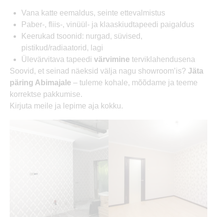
Vana katte eemaldus, seinte ettevalmistus
Paber-, fliis-, vinüül- ja klaaskiudtapeedi paigaldus
Keerukad tsoonid: nurgad, süvised,
pistikud/radiaatorid, lagi
Ülevärvitava tapeedi
värvimine
terviklahendusena
Soovid, et seinad näeksid välja nagu showroom’is?
Jäta
päring Abimajale
– tuleme kohale, mõõdame ja teeme
korrektse pakkumise.
Kirjuta meile ja lepime aja kokku.