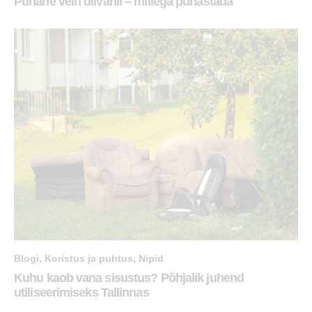
Punane vein diivanil – millega puhastada
Blogi
,
Koristus ja puhtus
,
Nipid
Kuhu kaob vana sisustus? Põhjalik juhend
utiliseerimiseks Tallinnas