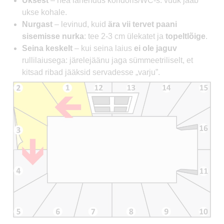
Uksest
– hea lahendus koridoris/WC-s: vuuk jääb
ukse kohale.
Nurgast
– levinud, kuid
ära vii tervet paani
sisemisse nurka
: tee 2-3 cm ülekatet ja
topeltlõige
.
Seina keskelt
– kui seina laius
ei ole jaguv
rullilaiusega: järelejäänu jaga sümmeetriliselt, et
kitsad ribad jääksid servadesse „varju”.