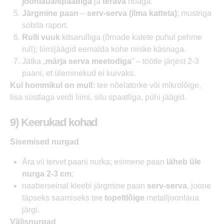
joonlaua/spaadiga
ja
terava
noaga.
Järgmine paan
–
serv-serva (ilma katteta)
; mustriga
sobita raport.
Rulli vuuk
kitsarulliga (õrnade katete puhul pehme
rull); liimijäägid eemalda kohe niiske käsnaga.
Jätka „
märja serva meetodiga
” – töötle järjest 2-3
paani, et üleminekud ei kuivaks.
Kui hommikul on mull:
tee nõelatorke või mikrolõige,
lisa süstlaga veidi liimi, silu spaatliga, pühi jäägid.
9) Keerukad kohad
Sisemised nurgad
Ära vii tervet paani nurka; esimene paan
läheb üle
nurga 2-3 cm
;
naaberseinal kleebi järgmine paan
serv-serva
, joone
täpseks saamiseks tee
topeltlõige
metalljoonlaua
järgi.
Välisnurgad