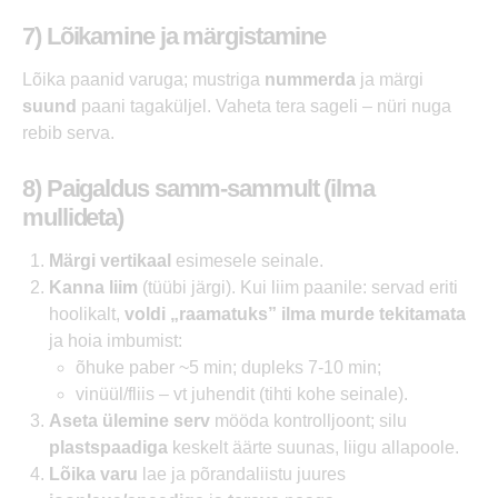
7) Lõikamine ja märgistamine
Lõika paanid varuga; mustriga
nummerda
ja märgi
suund
paani tagaküljel. Vaheta tera sageli – nüri nuga
rebib serva.
8) Paigaldus samm-sammult (ilma
mullideta)
Märgi vertikaal
esimesele seinale.
Kanna liim
(tüübi järgi). Kui liim paanile: servad eriti
hoolikalt,
voldi „raamatuks” ilma murde tekitamata
ja hoia imbumist:
õhuke paber ~5 min; dupleks 7-10 min;
vinüül/fliis – vt juhendit (tihti kohe seinale).
Aseta ülemine serv
mööda kontrolljoont; silu
plastspaadiga
keskelt äärte suunas, liigu allapoole.
Lõika varu
lae ja põrandaliistu juures