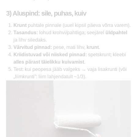
3) Aluspind: sile, puhas, kuiv
Krunt
puhtale pinnale (uuel kipsil päeva võrra varem).
Tasandus:
lohud krohvi/pahtliga; seejärel
üldpahtel
ja lihv siledaks.
Värvitud pinnad:
pese, mati lihv,
krunt
.
Kriidistuvad või niisked pinnad:
spetskrunt; kleebi
alles pärast täielikku kuivamist
.
Test: kui peopesa jääb valgeks → vaja lisakrunti (või
„liimkrunti”: liim lahjendatult ~1/3).