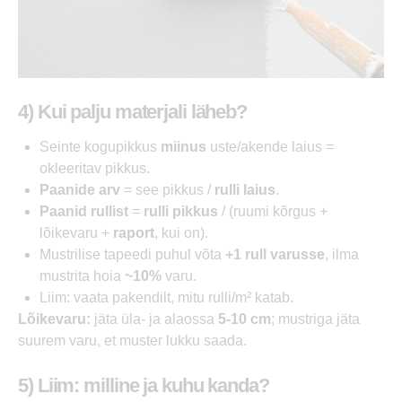
4) Kui palju materjali läheb?
Seinte kogupikkus
miinus
uste/akende laius =
okleeritav pikkus.
Paanide arv
= see pikkus /
rulli laius
.
Paanid rullist
=
rulli pikkus
/ (ruumi kõrgus +
lõikevaru +
raport
, kui on).
Mustrilise tapeedi puhul võta
+1 rull varusse
, ilma
mustrita hoia
~10%
varu.
Liim: vaata pakendilt, mitu rulli/m² katab.
Lõikevaru:
jäta üla- ja alaossa
5-10 cm
; mustriga jäta
suurem varu, et muster lukku saada.
5) Liim: milline ja kuhu kanda?