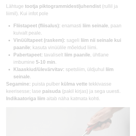
Lähtuge
tootja piktogrammidest/juhendist
(rullil ja
liimil). Kui infot pole
Fliistapeet (fliisalus):
enamasti
liim seinale
, paan
kuivalt peale.
Vinüültapeet (raskem):
sageli
liim nii seinale kui
paanile
; kasuta vinüülile mõeldud liimi.
Pabertapeet:
tavaliselt
liim paanile
, ühtlane
imbumine
5-10 min
.
Klaaskiud/ülevärvitav:
spetsliim, üldjuhul
liim
seinale
.
Segamine:
puista pulber
külma vette
tekkivasse
keerisesse; lase
paisuda
(pakil kirjas) ja sega uuesti.
Indikaatoriga liim
aitab näha katmata kohti.