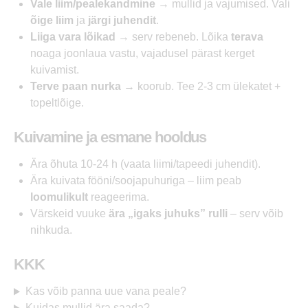
Vale liim/pealekandmine
→ mullid ja vajumised. Vali
õige liim
ja
järgi juhendit
.
Liiga vara lõikad
→ serv rebeneb. Lõika
terava
noaga joonlaua vastu, vajadusel pärast kerget
kuivamist.
Terve paan nurka
→ koorub. Tee 2-3 cm ülekatet +
topeltlõige.
Kuivamine ja esmane hooldus
Ära õhuta 10-24 h (vaata liimi/tapeedi juhendit).
Ära kuivata fööni/soojapuhuriga – liim peab
loomulikult
reageerima.
Värskeid vuuke
ära „igaks juhuks” rulli
– serv võib
nihkuda.
KKK
Kas võib panna uue vana peale?
Kuidas mullid ära saada?