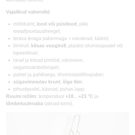
Vajalikud vahendid:
mõõdulint,
lood või püstlood
, pikk
metalljoonlaud/reegel;
terava teraga paberinuga + varuterad, käärid;
liimirull,
kitsas vuugirull
, plastist silumisspaatel või
tapeedihari;
laiad ja kitsad pintslid, värvivann,
segamisämbrit/vispel;
pahtel ja pahtlisegu, lihvimistald/lihvpaber;
sügavimmutav krunt
,
õige liim
;
pihustipudel, käsnad, puhas lapp;
Ruumi režiim:
temperatuur
+18…+23 °C
ja
tõmbetuulevaba
(aknad kinni).