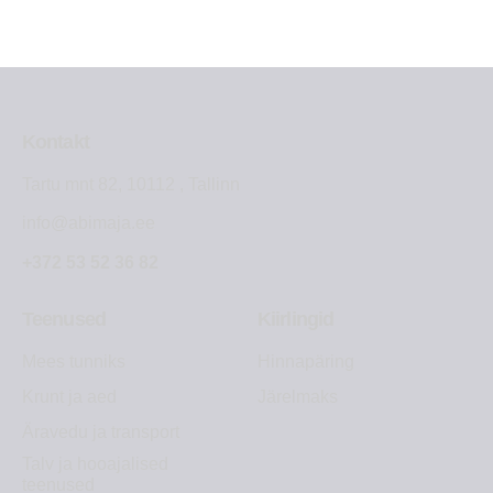
Kontakt
Tartu mnt 82, 10112 , Tallinn
info@abimaja.ee
+372 53 52 36 82
Teenused
Kiirlingid
Mees tunniks
Hinnapäring
Krunt ja aed
Järelmaks
Äravedu ja transport
Talv ja hooajalised
teenused