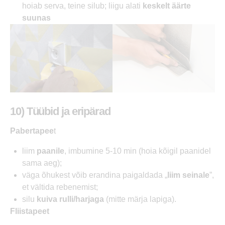
hoiab serva, teine silub; liigu alati
keskelt äärte
suunas
10) Tüübid ja eripärad
Pabertapee
t
liim
paanile
, imbumine 5-10 min (hoia kõigil paanidel
sama aeg);
väga õhukest võib erandina paigaldada „
liim seinale
”,
et vältida rebenemist;
silu
kuiva rulli/harjaga
(mitte märja lapiga).
Fliistapeet