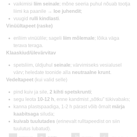
vaikimisi
liim seinale
; mõne seeria puhul nõuab tootja
liimi ka paanile →
loe juhendit
;
vuugid
rulli kindlasti
.
Vinüültapeet (raske)
eriliim vinüülile; sageli
liim mõlemale
; lõika väga
terava teraga.
Klaaskiud/ülevärvitav
spetsliim, üldjuhul
seinale
; värvimiseks vesialusel
värv; heledate toonide alla
neutraalne krunt
.
Vedeltapeet
(kui valid selle)
pind kuiv ja sile,
2 kihti spetskrunti
;
segu leota
10-12 h
, enne kandmist „sõtku” tükivabaks;
kanna plastspaadiga, 1-2 h pärast võib õrnalt
märja
kaabitsaga
siluda;
kuivab tuulutades
(erinevalt rulltapeedist on siin
tuulutus lubatud).