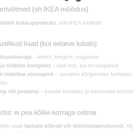
ntvõtmed (sh IKEA mõõdus)
 mööbli kokkupanekuks
, eriti IKEA toodetel
uslikud lisad (kui eelarve lubab):
/kruvikeeraja
– kiirem, kergem, mugavam
ja tüüblite komplekt
– alati hea, kui on käepärast
i stabiilne astmepink
– turvaline kõrgemates kohtades
eks
mp või pealamp
– kasulik kitsastes ja hämarates kohta
dis: ei pea kõike korraga ostma
riistu saab
laenata sõbralt või tööriistalaenutusest
. Al