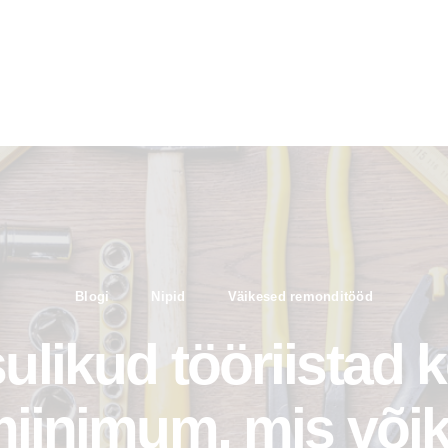
Blogi
Nipid
Väikesed remonditööd
ulikud tööriistad k
iinimum, mis või