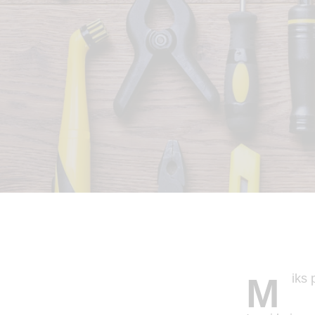
M
iks