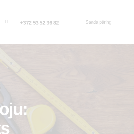
Saada päring
+372 53 52 36 82
oju:
ks