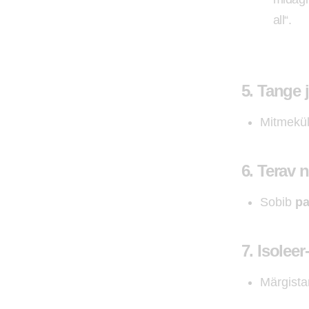
all“.
5.
Tange j
Mitmekül
6.
Terav 
Sobib
pa
7.
Isoleer-
Märgista