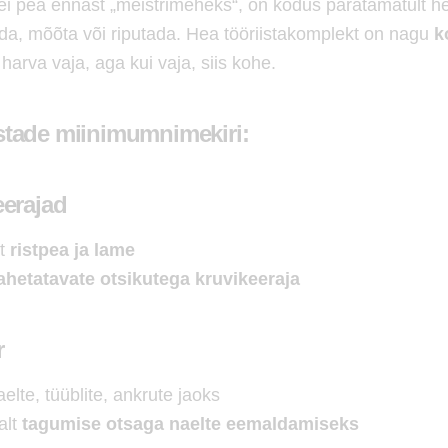
 ei pea ennast „meistrimeheks“, on kodus paratamatult he
da, mõõta või riputada. Hea tööriistakomplekt on nagu
k
arva vaja, aga kui vaja, siis kohe.
stade miinimumnimekiri:
eerajad
t
ristpea ja lame
ahetatavate otsikutega kruvikeeraja
r
aelte, tüüblite, ankrute jaoks
alt
tagumise otsaga naelte eemaldamiseks