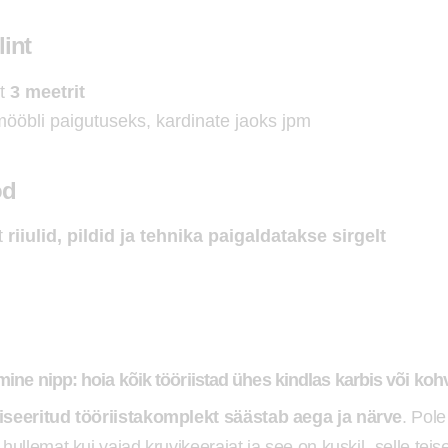
int
t
3 meetrit
mööbli paigutuseks, kardinate jaoks jpm
od
t
riiulid, pildid ja tehnika paigaldatakse sirgelt
ine nipp: hoia kõik tööriistad ühes kindlas karbis või koh
seeritud tööriistakomplekt säästab aega ja närve
. Pole
hullemat kui vajad kruvikeerajat ja see on kuskil „selle teise