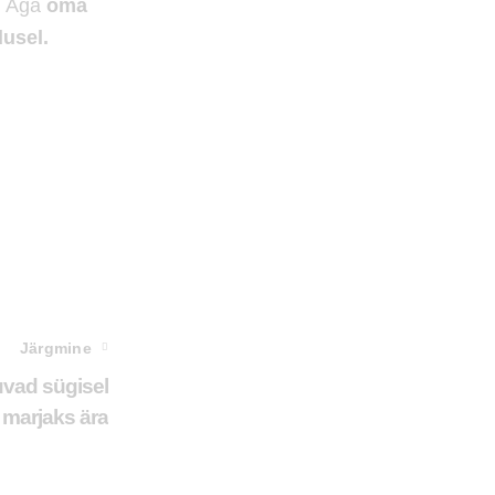
. Aga
oma
dusel.
Järgmine
luvad sügisel
 marjaks ära