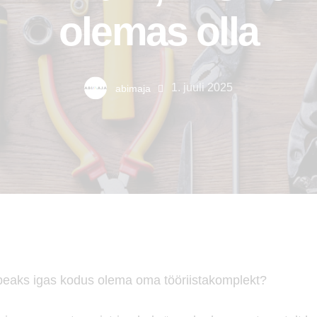
olemas olla
1. juuli 2025
abimaja
 peaks igas kodus olema oma tööriistakomplekt?