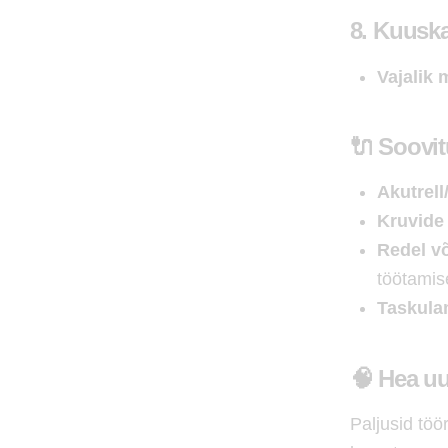
8.
Kuuska
Vajalik
🔌 Soovit
Akutrell
Kruvide 
Redel võ
töötamis
Taskula
🧠 Hea uu
Paljusid töö