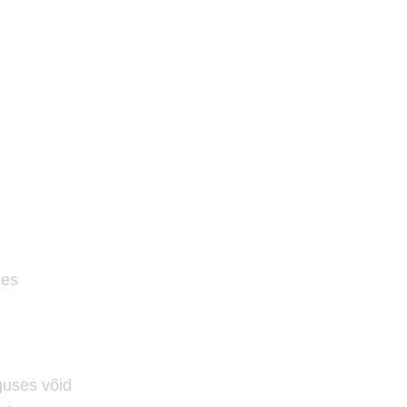
des
guses võid