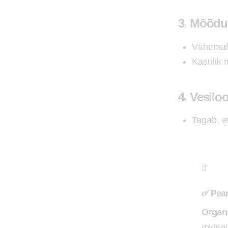
3.
Mõõdul
Vähemal
Kasulik 
4.
Vesilo
Tagab, e
✅
Peam
Organi
midagi 