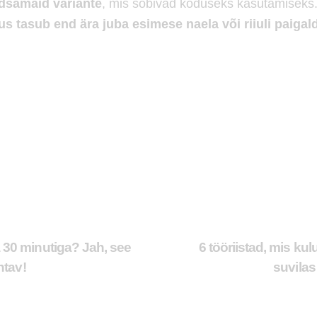
dsamaid variante
, mis sobivad koduseks kasutamiseks
s tasub end ära juba esimese naela või riiuli paigal
30 minutiga? Jah, see
6 tööriistad, mis ku
htav!
suvilas