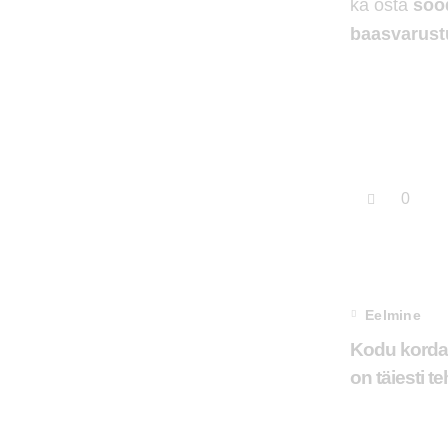
ka osta
soo
baasvarustu
0
Eelmine
Kodu korda 
on täiesti te