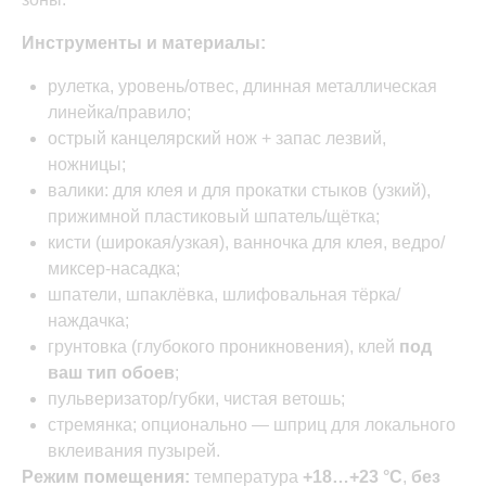
Инструменты и материалы:
рулетка, уровень/отвес, длинная металлическая
линейка/правило;
острый канцелярский нож + запас лезвий,
ножницы;
валики: для клея и для прокатки стыков (узкий),
прижимной пластиковый шпатель/щётка;
кисти (широкая/узкая), ванночка для клея, ведро/
миксер-насадка;
шпатели, шпаклёвка, шлифовальная тёрка/
наждачка;
грунтовка (глубокого проникновения), клей
под
ваш тип обоев
;
пульверизатор/губки, чистая ветошь;
стремянка; опционально — шприц для локального
вклеивания пузырей.
Режим помещения:
температура
+18…+23 °C
,
без