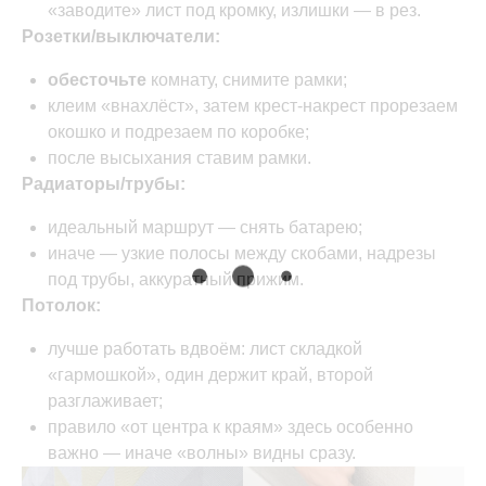
«заводите» лист под кромку, излишки — в рез.
Розетки/выключатели:
обесточьте
комнату, снимите рамки;
клеим «внахлёст», затем крест-накрест прорезаем
окошко и подрезаем по коробке;
после высыхания ставим рамки.
Радиаторы/трубы:
идеальный маршрут — снять батарею;
иначе — узкие полосы между скобами, надрезы
под трубы, аккуратный прижим.
Потолок:
лучше работать вдвоём: лист складкой
«гармошкой», один держит край, второй
разглаживает;
правило «от центра к краям» здесь особенно
важно — иначе «волны» видны сразу.