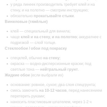
у ряда линеек производитель требует клей и на
стену, и на полотно — смотрим инструкцию;
обязательно
прокатывайте стыки
.
Виниловые (тяжёлые)
клей — специальный для винила;
чаще
клей и на стену, и на полотно
; аккуратнее с
подрезкой — слой толще.
Стеклообои / обои под покраску
спецклей, обычно
на стену
;
окраска — водно-дисперсионные краски; под
светлые тона —
нейтральный грунт
.
Жидкие обои
(если выбрали их)
основание: ровное, сухое; два слоя спецгрунта;
смесь замочить
на 10-12 часов
, перед нанесением
перетереть руками;
наносить пластиковым шпателем, через 1-2 ч