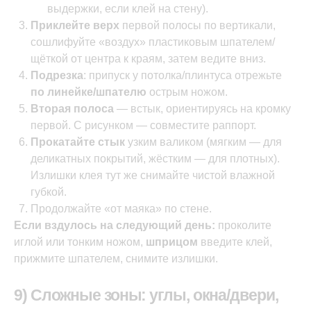
выдержки, если клей на стену).
Приклейте верх
первой полосы по вертикали,
сошлифуйте «воздух» пластиковым шпателем/
щёткой от центра к краям, затем ведите вниз.
Подрезка
: припуск у потолка/плинтуса отрежьте
по линейке/шпателю
острым ножом.
Вторая полоса
— встык, ориентируясь на кромку
первой. С рисунком — совместите раппорт.
Прокатайте стык
узким валиком (мягким — для
деликатных покрытий, жёстким — для плотных).
Излишки клея тут же снимайте чистой влажной
губкой.
Продолжайте «от маяка» по стене.
Если вздулось на следующий день:
проколите
иглой или тонким ножом,
шприцом
введите клей,
прижмите шпателем, снимите излишки.
9) Сложные зоны: углы, окна/двери, 