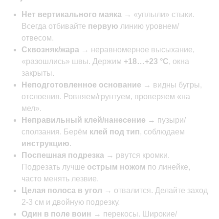
Нет вертикального маяка
→ «уплыли» стыки.
Всегда отбивайте
первую
линию уровнем/
отвесом.
Сквозняк/жара
→ неравномерное высыхание,
«разошлись» швы. Держим
+18…+23 °C
, окна
закрыты.
Неподготовленное основание
→ видны бугры,
отслоения. Ровняем/грунтуем, проверяем «на
мел».
Неправильный клей/нанесение
→ пузыри/
сползания. Берём
клей под тип
, соблюдаем
инструкцию
.
Поспешная подрезка
→ рвутся кромки.
Подрезать лучше
острым ножом
по линейке,
часто менять лезвие.
Целая полоса в угол
→ отвалится. Делайте заход
2-3 см и двойную подрезку.
Один в поле воин
→ перекосы. Широкие/