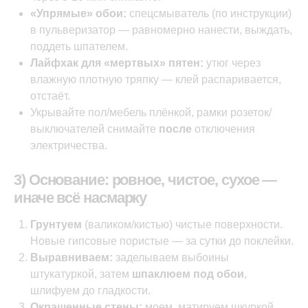
«Упрямые» обои:
спецсмыватель (по инструкции)
в пульверизатор — равномерно нанести, выждать,
поддеть шпателем.
Лайфхак для «мертвых» пятен:
утюг через
влажную плотную тряпку — клей распаривается,
отстаёт.
Укрывайте пол/мебель плёнкой, рамки розеток/
выключателей снимайте
после
отключения
электричества.
3) Основание: ровное, чистое, сухое —
иначе всё насмарку
Грунтуем
(валиком/кистью) чистые поверхности.
Новые гипсовые пористые — за сутки до поклейки.
Выравниваем:
заделываем выбоины
штукатуркой, затем
шпаклюем под обои
,
шлифуем до гладкости.
Окрашенные стены:
моем, матируем шкуркой,