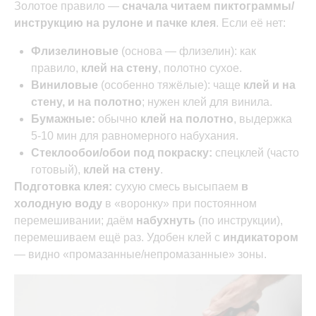
Золотое правило —
сначала читаем пиктограммы/
инструкцию на рулоне и пачке клея
. Если её нет:
Флизелиновые
(основа — флизелин): как
правило,
клей на стену
, полотно сухое.
Виниловые
(особенно тяжёлые): чаще
клей и на
стену, и на полотно
; нужен клей для винила.
Бумажные:
обычно
клей на полотно
, выдержка
5-10 мин для равномерного набухания.
Стеклообои/обои под покраску:
спецклей (часто
готовый),
клей на стену
.
Подготовка клея:
сухую смесь высыпаем
в
холодную воду
в «воронку» при постоянном
перемешивании; даём
набухнуть
(по инструкции),
перемешиваем ещё раз. Удобен клей с
индикатором
— видно «промазанные/непромазанные» зоны.