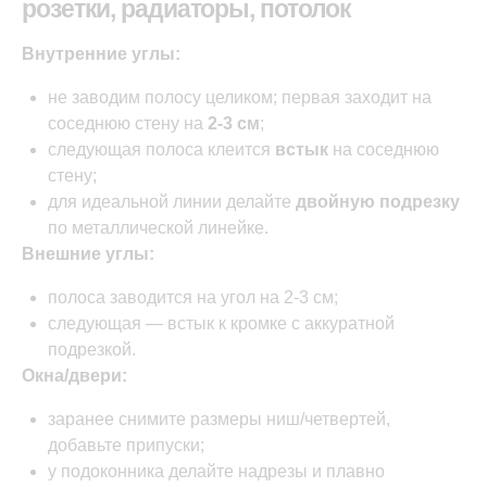
розетки, радиаторы, потолок
Внутренние углы:
не заводим полосу целиком; первая заходит на
соседнюю стену на
2-3 см
;
следующая полоса клеится
встык
на соседнюю
стену;
для идеальной линии делайте
двойную подрезку
по металлической линейке.
Внешние углы:
полоса заводится на угол на 2-3 см;
следующая — встык к кромке с аккуратной
подрезкой.
Окна/двери:
заранее снимите размеры ниш/четвертей,
добавьте припуски;
у подоконника делайте надрезы и плавно