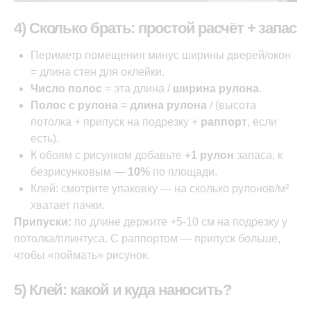
4) Сколько брать: простой расчёт + запас
Периметр помещения минус ширины дверей/окон
= длина стен для оклейки.
Число полос
= эта длина /
ширина рулона
.
Полос с рулона
=
длина рулона
/ (высота
потолка + припуск на подрезку +
раппорт
, если
есть).
К обоям с рисунком добавьте
+1 рулон
запаса, к
безрисунковым —
10%
по площади.
Клей: смотрите упаковку — на сколько рулонов/м²
хватает пачки.
Припуски:
по длине держите +5-10 см на подрезку у
потолка/плинтуса. С раппортом — припуск больше,
чтобы «поймать» рисунок.
5) Клей: какой и куда наносить?