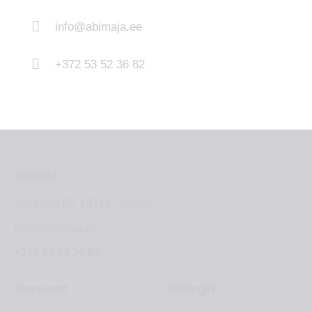
info@abimaja.ee
+372 53 52 36 82
Kontakt
Tartu mnt 82, 10112 , Tallinn
info@abimaja.ee
+372 53 52 36 82
Teenused
Kiirlingid