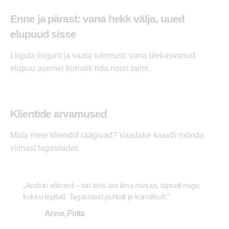
Enne ja pärast: vana hekk välja, uued
elupuud sisse
Liiguta liugurit ja vaata tulemust: vana ülekasvanud
elupuu asemel korralik rida noori taimi.
ENNE
PÄRAST
Klientide arvamused
Mida meie kliendid räägivad? Vaadake kasvõi mõnda
viimast tagasisidet.
„Andsin võtmed – töö tehti ära ilma minuta, täpselt nagu
kokku lepitud. Tagastasid puhtalt ja korralikult.”
Anne, Pirita