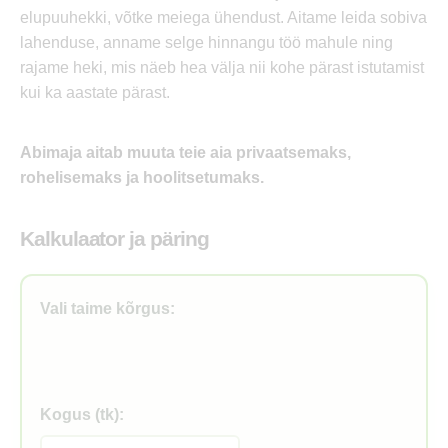
elupuuhekki, võtke meiega ühendust. Aitame leida sobiva
lahenduse, anname selge hinnangu töö mahule ning
rajame heki, mis näeb hea välja nii kohe pärast istutamist
kui ka aastate pärast.
Abimaja aitab muuta teie aia privaatsemaks,
rohelisemaks ja hoolitsetumaks.
Kalkulaator ja päring
Vali taime kõrgus:
Kogus (tk):