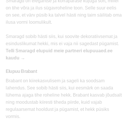
Smaragd on elegantse ja korrapärase kujuga sort, millel
on tihe võra ja ilus sügavroheline toon. Selle suur eelis
on see, et värv püsib ka talvel hästi ning taim säilitab oma
ilusa vormi loomulikult.
Smaragd sobib hästi siis, kui soovite dekoratiivsemat ja
esinduslikumat hekki, mis ei vaja nii sagedast pügamist.
Telli Smaragd elupuid meie partneri elupuuaed.ee
kaudu →
Elupuu Brabant
Brabant on kiirekasvulisem ja sageli ka soodsam
lahendus. See sobib hästi siis, kui eesmärk on saada
lühema ajaga tihe roheline hekk. Brabant kasvab jõudsalt
ning moodustab kiiresti tiheda piirde, kuid vajab
regulaarsemat hooldust ja pügamist, et hekk püsiks
vormis.