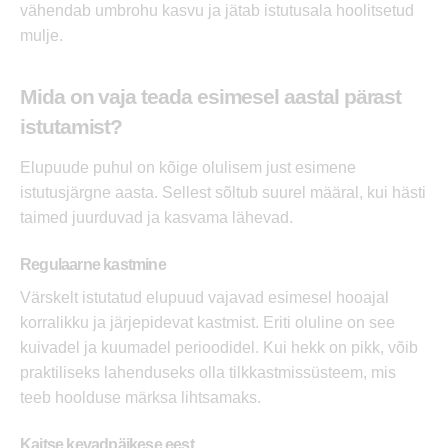
vähendab umbrohu kasvu ja jätab istutusala hoolitsetud
mulje.
Mida on vaja teada esimesel aastal pärast
istutamist?
Elupuude puhul on kõige olulisem just esimene
istutusjärgne aasta. Sellest sõltub suurel määral, kui hästi
taimed juurduvad ja kasvama lähevad.
Regulaarne kastmine
Värskelt istutatud elupuud vajavad esimesel hooajal
korralikku ja järjepidevat kastmist. Eriti oluline on see
kuivadel ja kuumadel perioodidel. Kui hekk on pikk, võib
praktiliseks lahenduseks olla tilkkastmissüsteem, mis
teeb hoolduse märksa lihtsamaks.
Kaitse kevadpäikese eest