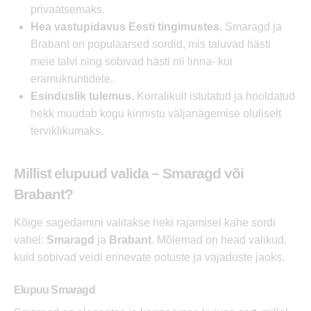
privaatsemaks.
Hea vastupidavus Eesti tingimustes.
Smaragd ja
Brabant on populaarsed sordid, mis taluvad hästi
meie talvi ning sobivad hästi nii linna- kui
eramukruntidele.
Esinduslik tulemus.
Korralikult istutatud ja hooldatud
hekk muudab kogu kinnistu väljanägemise oluliselt
terviklikumaks.
Millist elupuud valida – Smaragd või
Brabant?
Kõige sagedamini valitakse heki rajamisel kahe sordi
vahel:
Smaragd
ja
Brabant
. Mõlemad on head valikud,
kuid sobivad veidi erinevate ootuste ja vajaduste jaoks.
Elupuu Smaragd