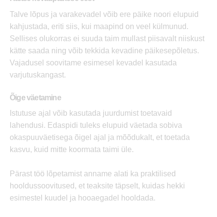
Talve lõpus ja varakevadel võib ere päike noori elupuid
kahjustada, eriti siis, kui maapind on veel külmunud.
Sellises olukorras ei suuda taim mullast piisavalt niiskust
kätte saada ning võib tekkida kevadine päikesepõletus.
Vajadusel soovitame esimesel kevadel kasutada
varjutuskangast.
Õige väetamine
Istutuse ajal võib kasutada juurdumist toetavaid
lahendusi. Edaspidi tuleks elupuid väetada sobiva
okaspuuväetisega õigel ajal ja mõõdukalt, et toetada
kasvu, kuid mitte koormata taimi üle.
Pärast töö lõpetamist anname alati ka praktilised
hooldussoovitused, et teaksite täpselt, kuidas hekki
esimestel kuudel ja hooaegadel hooldada.