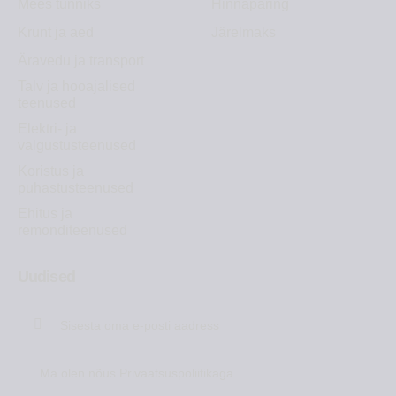
Mees tunniks
Hinnapäring
Krunt ja aed
Järelmaks
Äravedu ja transport
Talv ja hooajalised
teenused
Elektri- ja
valgustusteenused
Koristus ja
puhastusteenused
Ehitus ja
remonditeenused
Uudised
Liitu
Ma olen nõus
Privaatsuspoliitikaga
.