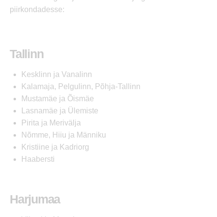
piirkondadesse:
Tallinn
Kesklinn ja Vanalinn
Kalamaja, Pelgulinn, Põhja-Tallinn
Mustamäe ja Õismäe
Lasnamäe ja Ülemiste
Pirita ja Merivälja
Nõmme, Hiiu ja Männiku
Kristiine ja Kadriorg
Haabersti
Harjumaa