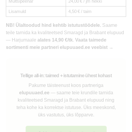
Multšipeenar
24,00 € / jm hekki
Lisamuld
4,50 € / taim
NB! Ülaltoodud hind kehtib istutustöödele.
Saame
teile tarnida ka kvaliteetsed Smaragd ja Brabant elupuud
— Harjumaale
alates 14,90 €/tk
.
Vaata taimede
sortimenti meie partneri elupuuaed.ee veebist →
Tellige all-in: taimed + istutamine ühest kohast
Pakume täisteenust koos partneriga
elupuuaed.ee
— saame teie krundile tarnida
kvaliteetsed Smaragd ja Brabant elupuud ning
teha kohe ka korrektse istutuse. Üks meeskond,
üks vastutus, üks lõpparve.