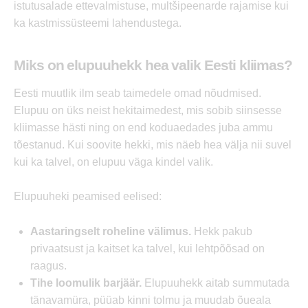
istutusalade ettevalmistuse, multšipeenarde rajamise kui
ka kastmissüsteemi lahendustega.
Miks on elupuuhekk hea valik Eesti kliimas?
Eesti muutlik ilm seab taimedele omad nõudmised.
Elupuu on üks neist hekitaimedest, mis sobib siinsesse
kliimasse hästi ning on end koduaedades juba ammu
tõestanud. Kui soovite hekki, mis näeb hea välja nii suvel
kui ka talvel, on elupuu väga kindel valik.
Elupuuheki peamised eelised:
Aastaringselt roheline välimus.
Hekk pakub
privaatsust ja kaitset ka talvel, kui lehtpõõsad on
raagus.
Tihe loomulik barjäär.
Elupuuhekk aitab summutada
tänavamüra, püüab kinni tolmu ja muudab õueala