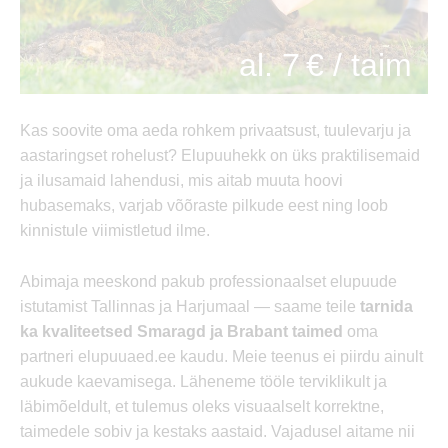
al. 7 € / taim
Kas soovite oma aeda rohkem privaatsust, tuulevarju ja
aastaringset rohelust? Elupuuhekk on üks praktilisemaid
ja ilusamaid lahendusi, mis aitab muuta hoovi
hubasemaks, varjab võõraste pilkude eest ning loob
kinnistule viimistletud ilme.
Abimaja meeskond pakub professionaalset elupuude
istutamist Tallinnas ja Harjumaal — saame teile
tarnida
ka kvaliteetsed Smaragd ja Brabant taimed
oma
partneri
elupuuaed.ee
kaudu. Meie teenus ei piirdu ainult
aukude kaevamisega. Läheneme tööle terviklikult ja
läbimõeldult, et tulemus oleks visuaalselt korrektne,
taimedele sobiv ja kestaks aastaid. Vajadusel aitame nii