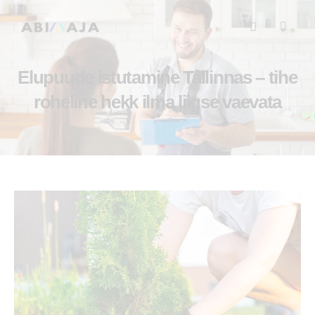
Elupuude istutamine Tallinnas – tihe
roheline hekk ilma liigse vaevata