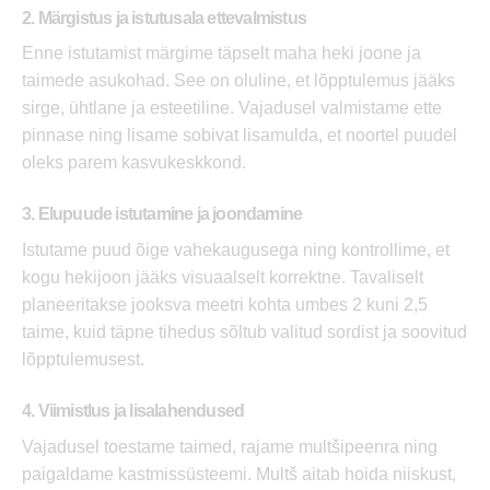
2. Märgistus ja istutusala ettevalmistus
Enne istutamist märgime täpselt maha heki joone ja
taimede asukohad. See on oluline, et lõpptulemus jääks
sirge, ühtlane ja esteetiline. Vajadusel valmistame ette
pinnase ning lisame sobivat lisamulda, et noortel puudel
oleks parem kasvukeskkond.
3. Elupuude istutamine ja joondamine
Istutame puud õige vahekaugusega ning kontrollime, et
kogu hekijoon jääks visuaalselt korrektne. Tavaliselt
planeeritakse jooksva meetri kohta umbes 2 kuni 2,5
taime, kuid täpne tihedus sõltub valitud sordist ja soovitud
lõpptulemusest.
4. Viimistlus ja lisalahendused
Vajadusel toestame taimed, rajame multšipeenra ning
paigaldame kastmissüsteemi. Multš aitab hoida niiskust,