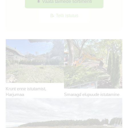
🌲 Vaata taimede sortimenti
📝 Telli istutus
Krunt enne istutamist,
Harjumaa
Smaragd elupuude istutamine