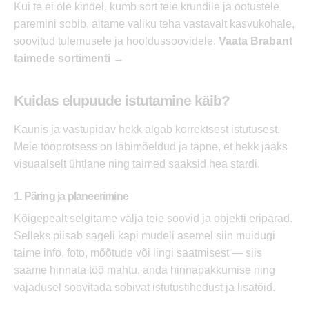
Kui te ei ole kindel, kumb sort teie krundile ja ootustele
paremini sobib, aitame valiku teha vastavalt kasvukohale,
soovitud tulemusele ja hooldussoovidele.
Vaata Brabant
taimede sortimenti →
Kuidas elupuude istutamine käib?
Kaunis ja vastupidav hekk algab korrektsest istutusest.
Meie tööprotsess on läbimõeldud ja täpne, et hekk jääks
visuaalselt ühtlane ning taimed saaksid hea stardi.
1. Päring ja planeerimine
Kõigepealt selgitame välja teie soovid ja objekti eripärad.
Selleks piisab sageli kapi mudeli asemel siin muidugi
taime info, foto, mõõtude või lingi saatmisest — siis
saame hinnata töö mahtu, anda hinnapakkumise ning
vajadusel soovitada sobivat istutustihedust ja lisatöid.