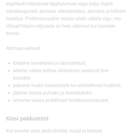
tegelikult mõjutavad lõpptulemust väga palju õiged
vahekaugused, pinnase ettevalmistus, joondus ja hilisem
hooldus. Professionaalne istutus aitab vältida vigu, mis
võivad hiljem mõjutada nii heki välimust kui taimede
tervist.
Abimaja eelised:
töötame korrektselt ja läbimõeldult;
aitame valida sobiva lahenduse vastavalt teie
krundile;
pakume lisaks istutamisele ka viimistlevad lisatööd;
jätame tööala puhtaks ja korrastatuks;
anname kaasa praktilised hooldussoovitused.
Küsi pakkumist
Kui soovite oma aeda tihedat, ilusat ja kestvat