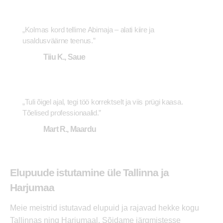
„Kolmas kord tellime Abimaja – alati kiire ja
usaldusväärne teenus.”
Tiiu K., Saue
„Tuli õigel ajal, tegi töö korrektselt ja viis prügi kaasa.
Tõelised professionaalid.”
Mart R., Maardu
Elupuude istutamine üle Tallinna ja
Harjumaa
Meie meistrid istutavad elupuid ja rajavad hekke kogu
Tallinnas ning Harjumaal. Sõidame järgmistesse