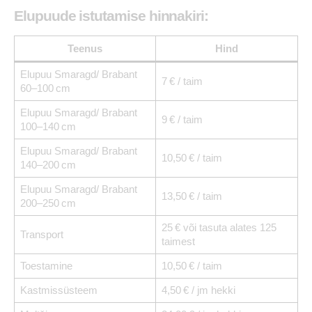
Elupuude istutamise hinnakiri:
Teenus
Hind
Elupuu Smaragd/ Brabant
7 € / taim
60–100 cm
Elupuu Smaragd/ Brabant
9 € / taim
100–140 cm
Elupuu Smaragd/ Brabant
10,50 € / taim
140–200 cm
Elupuu Smaragd/ Brabant
13,50 € / taim
200–250 cm
25 € või tasuta alates 125
Transport
taimest
Toestamine
10,50 € / taim
Kastmissüsteem
4,50 € / jm hekki