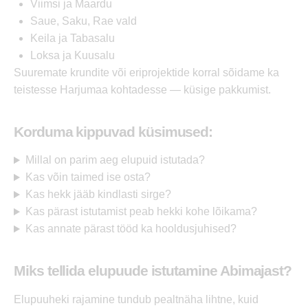
Viimsi ja Maardu
Saue, Saku, Rae vald
Keila ja Tabasalu
Loksa ja Kuusalu
Suuremate krundite või eriprojektide korral sõidame ka
teistesse Harjumaa kohtadesse — küsige pakkumist.
Korduma kippuvad küsimused:
Millal on parim aeg elupuid istutada?
Kas võin taimed ise osta?
Kas hekk jääb kindlasti sirge?
Kas pärast istutamist peab hekki kohe lõikama?
Kas annate pärast tööd ka hooldusjuhised?
Miks tellida elupuude istutamine Abimajast?
Elupuuheki rajamine tundub pealtnäha lihtne, kuid