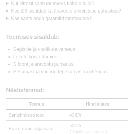
Kui kiiresti saab torumees kohale tulla?
Kas töö sisaldab ka äravoolu ummistuse puhastust?
Kas saate anda garantiid torutöödele?
Teenuses sisaldub:
Segistite ja voolikute vahetus
Lekete kõrvaldamine
Sifooni ja äravoolu puhastus
Pesumasina või nõudepesumasina ühendus
Näidishinnad:
Teenus
Hind alates
Santehnilised tööd
40 €/h
50 €/h
Erakorraline väljakutse
(ööajale lisandub tasu)