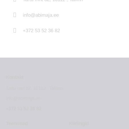
info@abimaja.ee
+372 53 52 36 82
Kontakt
Tartu mnt 82, 10112 , Tallinn
info@abimaja.ee
+372 53 52 36 82
Teenused
Kiirlingid