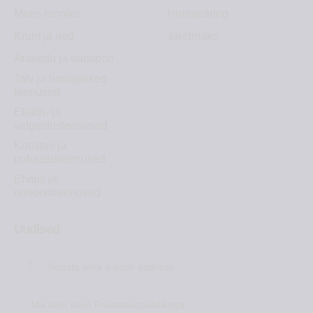
Mees tunniks
Hinnapäring
Krunt ja aed
Järelmaks
Äravedu ja transport
Talv ja hooajalised
teenused
Elektri- ja
valgustusteenused
Koristus ja
puhastusteenused
Ehitus ja
remonditeenused
Uudised
Liitu
Ma olen nõus
Privaatsuspoliitikaga
.