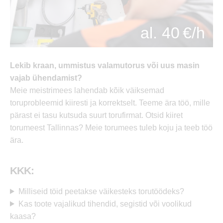
al. 40 €/h
Lekib kraan, ummistus valamutorus või uus masin
vajab ühendamist?
Meie meistrimees lahendab kõik väiksemad
toruprobleemid kiiresti ja korrektselt. Teeme ära töö, mille
pärast ei tasu kutsuda suurt torufirmat. Otsid kiiret
torumeest Tallinnas? Meie torumees tuleb koju ja teeb töö
ära.
KKK:
Milliseid töid peetakse väikesteks torutöödeks?
Kas toote vajalikud tihendid, segistid või voolikud
kaasa?