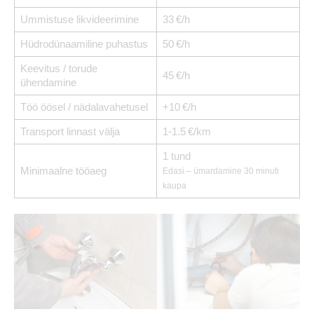
Ummistuse likvideerimine
33 €/h
Hüdrodünaamiline puhastus
50 €/h
Keevitus / torude
45 €/h
ühendamine
Töö öösel / nädalavahetusel
+10 €/h
Transport linnast välja
1-1.5 €/km
1 tund
Minimaalne tööaeg
Edasi – ümardamine 30 minuti
kaupa