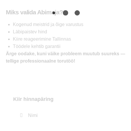
Miks valida Abimaja?
Kogenud meistrid ja õige varustus
Läbipaistev hind
Kiire reageerimine Tallinnas
Töödele kehtib garantii
Ärge oodake, kuni väike probleem muutub suureks —
tellige professionaalne torutöö!
Kiir hinnapäring