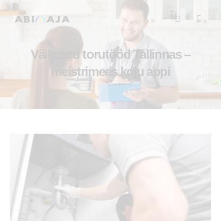
Väikesed torutööd Tallinnas –
meistrimees koju appi