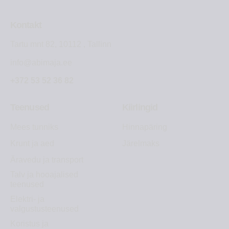
Kontakt
Tartu mnt 82, 10112 , Tallinn
info@abimaja.ee
+372 53 52 36 82
Teenused
Kiirlingid
Mees tunniks
Hinnapäring
Krunt ja aed
Järelmaks
Äravedu ja transport
Talv ja hooajalised
teenused
Elektri- ja
valgustusteenused
Koristus ja