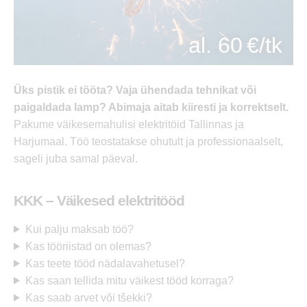
al. 60 €/tk
Üks pistik ei tööta? Vaja ühendada tehnikat või
paigaldada lamp? Abimaja aitab kiiresti ja korrektselt.
Pakume väikesemahulisi elektritöid Tallinnas ja
Harjumaal. Töö teostatakse ohutult ja professionaalselt,
sageli juba samal päeval.
KKK – Väikesed elektritööd
Kui palju maksab töö?
Kas tööriistad on olemas?
Kas teete tööd nädalavahetusel?
Kas saan tellida mitu väikest tööd korraga?
Kas saab arvet või tšekki?