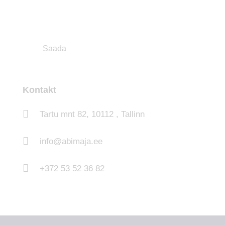
Kontakt
Tartu mnt 82, 10112 , Tallinn
info@abimaja.ee
+372 53 52 36 82