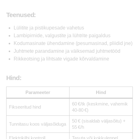
Teenused:
Lülitite ja pistikupesade vahetus
Lambipirnide, valgustite ja lühtrite paigaldus
Kodumasinate ühendamine (pesumasinad, pliidid jne)
Juhtmete parandamine ja väiksemad juhtmetööd
Rikkeotsing ja lihtsate vigade kõrvaldamine
Hind:
Parameeter
Hind
60 €/tk (keskmine, vahemik
Fikseeritud hind
40-80 €)
50 € (sisaldab väljasõitu) +
Tunnitasu koos väljasõiduga
55 €/h
Elektrikilbi kontroll
Tasuta või kokkuleppel