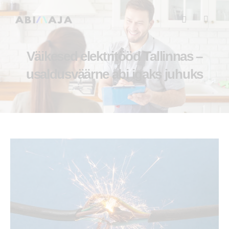
Väikesed elektritööd Tallinnas –
usaldusväärne abi igaks juhuks