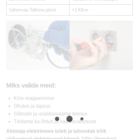
Vahemaa Tallinna piirist
+1 €/km
Miks valida meid:
Kiire reageerimine
Ohutus ja täpsus
Sõbralik ja usaldusväärne teenus
Töötame ka õhtuti ja nädalavahetusel
Abimaja elektrimees tuleb ja lahendab kõik
väiksemad elektrimured kiiresti. Võta ühendust –