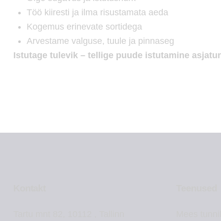
Töö kiiresti ja ilma risustamata aeda
Kogemus erinevate sortidega
Arvestame valguse, tuule ja pinnaseg
Istutage tulevik – tellige puude istutamine asjatun
Kontakt
Teenused
Tartu mnt 82, 10112 , Tallinn
Mees tunni