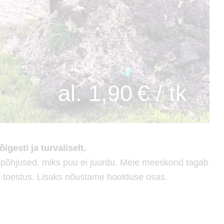
al. 1,90 € / tk
igesti ja turvaliselt.
 põhjused, miks puu ei juurdu. Meie meeskond tagab
ja toestus. Lisaks nõustame hoolduse osas.