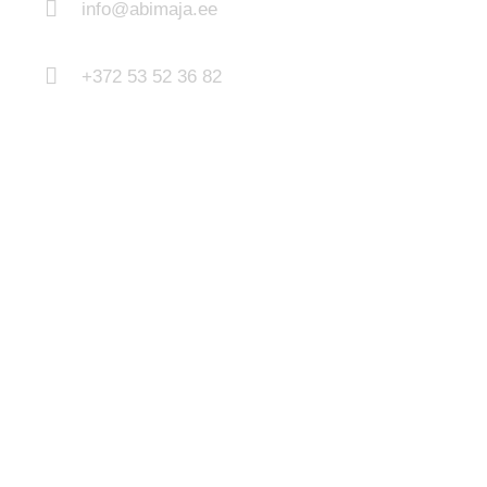
info@abimaja.ee
+372 53 52 36 82