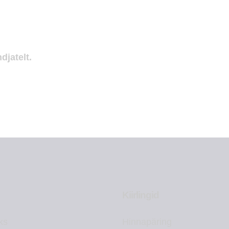
djatelt.
Kiirlingid
ks
Hinnapäring