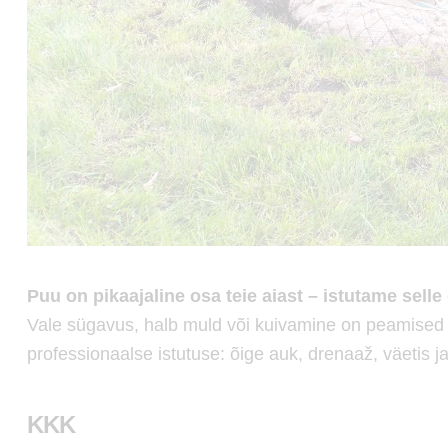
Puu on pikaajaline osa teie aiast – istutame selle õ
Vale sügavus, halb muld või kuivamine on peamised
professionaalse istutuse: õige auk, drenaaž, väetis 
KKK