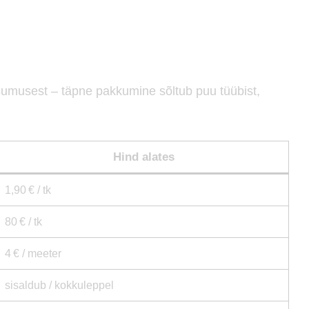
umusest – täpne pakkumine sõltub puu tüübist,
Hind alates
1,90 € / tk
80 € / tk
4 € / meeter
sisaldub / kokkuleppel