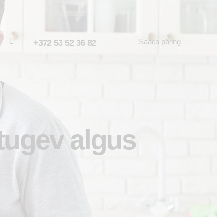
Saada päring
+372 53 52 36 82
 tugev algus