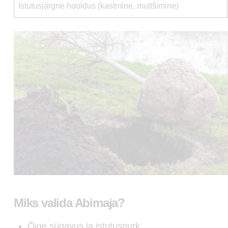
Istutusjärgne hooldus (kastmine, multšimine)
Miks valida Abimaja?
Õige sügavus ja istutusnurk