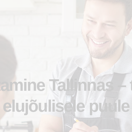
amine Tallinnas –
elujõulisele puule