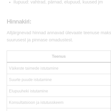
Ilupuud: vahtrad, pärnad, elupuud, kuused jm
Hinnakiri:
Alljärgnevad hinnad annavad ülevaate teenuse maks
suurusest ja pinnase omadustest.
Teenus
Väikeste taimede istutamine
Suurte puude istutamine
Elupuuheki istutamine
Konsultatsioon ja istutusskeem