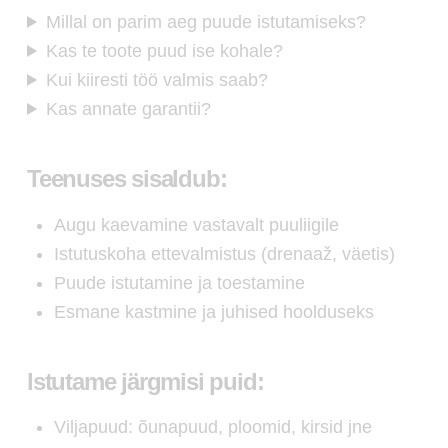
Millal on parim aeg puude istutamiseks?
Kas te toote puud ise kohale?
Kui kiiresti töö valmis saab?
Kas annate garantii?
Teenuses sisaldub:
Augu kaevamine vastavalt puuliigile
Istutuskoha ettevalmistus (drenaaž, väetis)
Puude istutamine ja toestamine
Esmane kastmine ja juhised hoolduseks
Istutame järgmisi puid:
Viljapuud: õunapuud, ploomid, kirsid jne