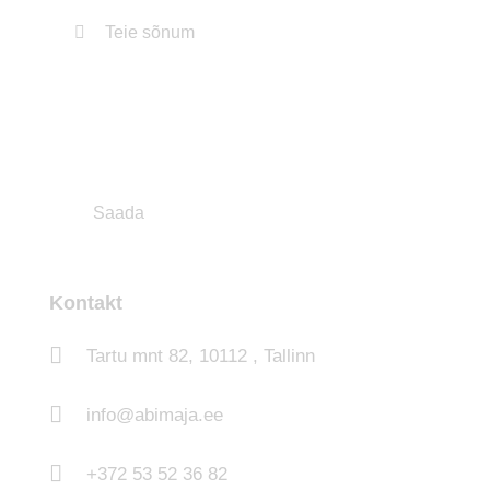
Kontakt
Tartu mnt 82, 10112 , Tallinn
info@abimaja.ee
+372 53 52 36 82