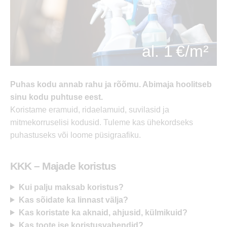
al. 1 €/m²
Puhas kodu annab rahu ja rõõmu. Abimaja hoolitseb
sinu kodu puhtuse eest.
Koristame eramuid, ridaelamuid, suvilasid ja
mitmekorruselisi kodusid. Tuleme kas ühekordseks
puhastuseks või loome püsigraafiku.
KKK – Majade koristus
Kui palju maksab koristus?
Kas sõidate ka linnast välja?
Kas koristate ka aknaid, ahjusid, külmikuid?
Kas toote ise koristusvahendid?