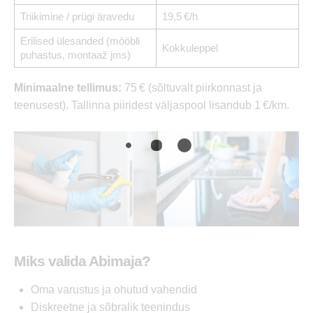
Triikimine / prügi äravedu
19,5 €/h
Erilised ülesanded (mööbli
Kokkuleppel
puhastus, montaaž jms)
Minimaalne tellimus:
75 € (sõltuvalt piirkonnast ja
teenusest). Tallinna piiridest väljaspool lisandub 1 €/km.
Miks valida Abimaja?
Oma varustus ja ohutud vahendid
Diskreetne ja sõbralik teenindus