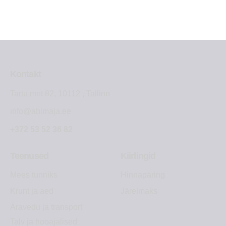
Kontakt
Tartu mnt 82, 10112 , Tallinn
info@abimaja.ee
+372 53 52 36 82
Teenused
Kiirlingid
Mees tunniks
Hinnapäring
Krunt ja aed
Järelmaks
Äravedu ja transport
Talv ja hooajalised