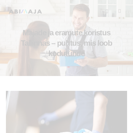
Majade ja eramute koristus
Tallinnas – puhtus, mis loob
kodutunde