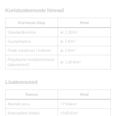
Koristusteenuste hinnad
Koristuse tüüp
Hind
Standardkoristus
al. 1,2€/m²
Suurpuhastus
al. 2 €/m²
Peale sündmust / kolimist
al. 2 €/m²
Regulaarne hoolduskoristus
al. 1,00 €/m²
(abonement)
Lisateenused
Teenus
Hind
Akende pesu
+7 €/aken
Antiseptiline töötlus
+0,60 €/m²