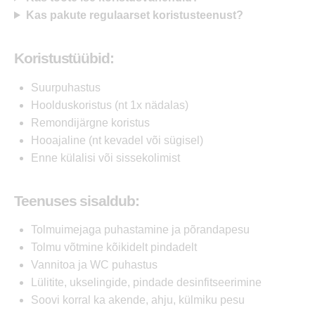
Kas pakute regulaarset koristusteenust?
Koristustüübid:
Suurpuhastus
Hoolduskoristus (nt 1x nädalas)
Remondijärgne koristus
Hooajaline (nt kevadel või sügisel)
Enne külalisi või sissekolimist
Teenuses sisaldub:
Tolmuimejaga puhastamine ja põrandapesu
Tolmu võtmine kõikidelt pindadelt
Vannitoa ja WC puhastus
Lülitite, ukselingide, pindade desinfitseerimine
Soovi korral ka akende, ahju, külmiku pesu