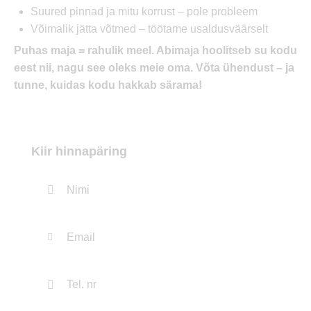
Suured pinnad ja mitu korrust – pole probleem
Võimalik jätta võtmed – töötame usaldusväärselt
Puhas maja = rahulik meel. Abimaja hoolitseb su kodu
eest nii, nagu see oleks meie oma. Võta ühendust – ja
tunne, kuidas kodu hakkab särama!
Kiir hinnapäring