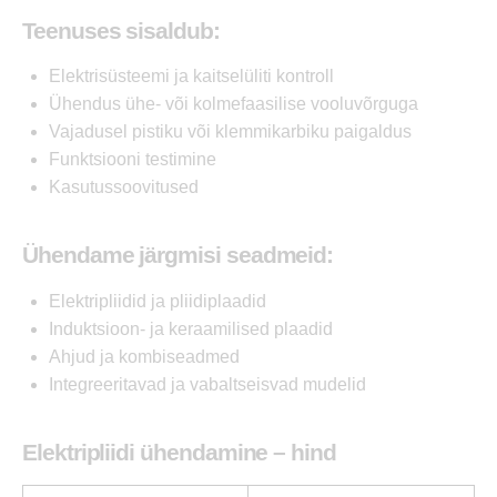
Teenuses sisaldub:
Elektrisüsteemi ja kaitselüliti kontroll
Ühendus ühe- või kolmefaasilise vooluvõrguga
Vajadusel pistiku või klemmikarbiku paigaldus
Funktsiooni testimine
Kasutussoovitused
Ühendame järgmisi seadmeid:
Elektripliidid ja pliidiplaadid
Induktsioon- ja keraamilised plaadid
Ahjud ja kombiseadmed
Integreeritavad ja vabaltseisvad mudelid
Elektripliidi ühendamine – hind