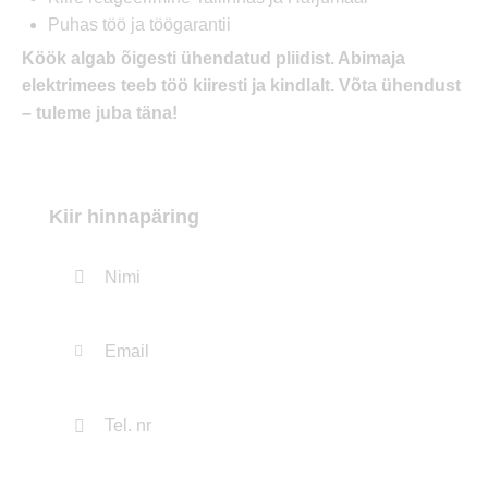
Puhas töö ja töögarantii
Köök algab õigesti ühendatud pliidist. Abimaja
elektrimees teeb töö kiiresti ja kindlalt. Võta ühendust
– tuleme juba täna!
Kiir hinnapäring