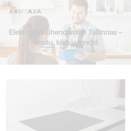
Elektripliidi ühendamine Tallinnas –
ohutu, kiire ja kindel