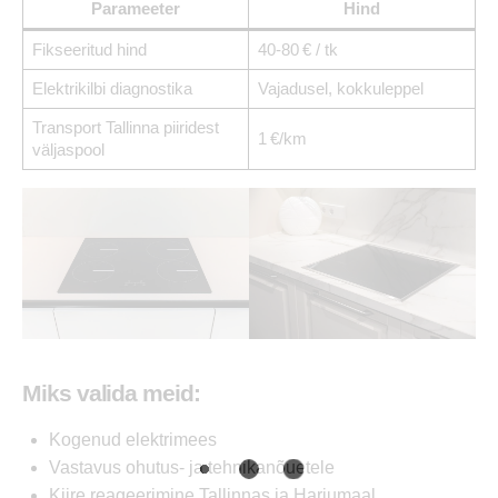
Parameeter
Hind
Fikseeritud hind
40-80 € / tk
Elektrikilbi diagnostika
Vajadusel, kokkuleppel
Transport Tallinna piiridest
1 €/km
väljaspool
Miks valida meid:
Kogenud elektrimees
Vastavus ohutus- ja tehnikanõuetele
Kiire reageerimine Tallinnas ja Harjumaal