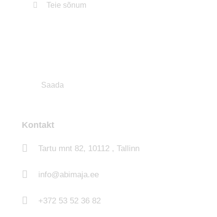
Kontakt
Tartu mnt 82, 10112 , Tallinn
info@abimaja.ee
+372 53 52 36 82