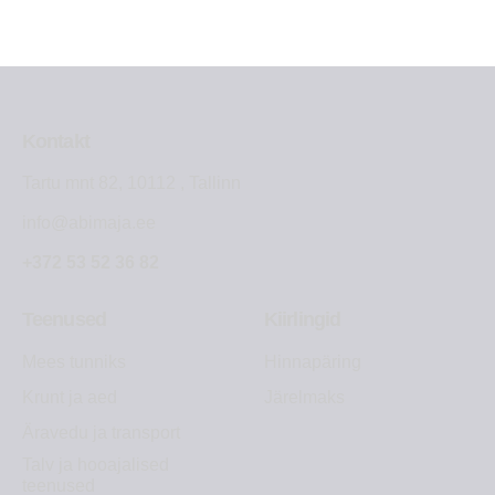
Kontakt
Tartu mnt 82, 10112 , Tallinn
info@abimaja.ee
+372 53 52 36 82
Teenused
Kiirlingid
Mees tunniks
Hinnapäring
Krunt ja aed
Järelmaks
Äravedu ja transport
Talv ja hooajalised
teenused