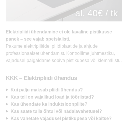
al. 40€ / tk
Elektripliidi ühendamine ei ole tavaline pistikusse
panek – see vajab spetsialisti.
Pakume elektripliitide, pliidiplaatide ja ahjude
professionaalset ühendamist. Kontrollime juhtmestiku,
vajadusel paigaldame sobiva pistikupesa või klemmliistu.
KKK – Elektripliidi ühendus
Kui palju maksab pliidi ühendus?
Kas teil on vajalikud load ja tööriistad?
Kas ühendate ka induktsioonpliite?
Kas saate tulla õhtul või nädalavahetusel?
Kas vahetate vajadusel pistikupesa või kaitse?