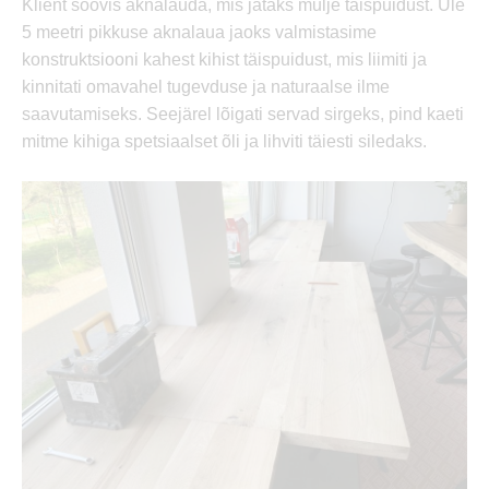
Klient soovis aknalauda, mis jätaks mulje täispuidust. Üle
5 meetri pikkuse aknalaua jaoks valmistasime
konstruktsiooni kahest kihist täispuidust, mis liimiti ja
kinnitati omavahel tugevduse ja naturaalse ilme
saavutamiseks. Seejärel lõigati servad sirgeks, pind kaeti
mitme kihiga spetsiaalset õli ja lihviti täiesti siledaks.