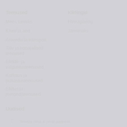
Teenused
Kiirlingid
Mees tunniks
Hinnapäring
Krunt ja aed
Järelmaks
Äravedu ja transport
Talv ja hooajalised
teenused
Elektri- ja
valgustusteenused
Koristus ja
puhastusteenused
Ehitus ja
remonditeenused
Uudised
Liitu