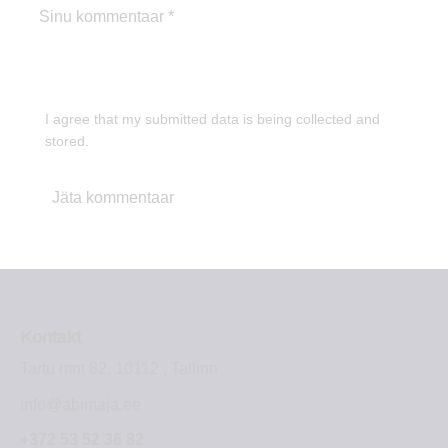
I agree that my submitted data is being collected and
stored.
Kontakt
Tartu mnt 82, 10112 , Tallinn
info@abimaja.ee
+372 53 52 36 82