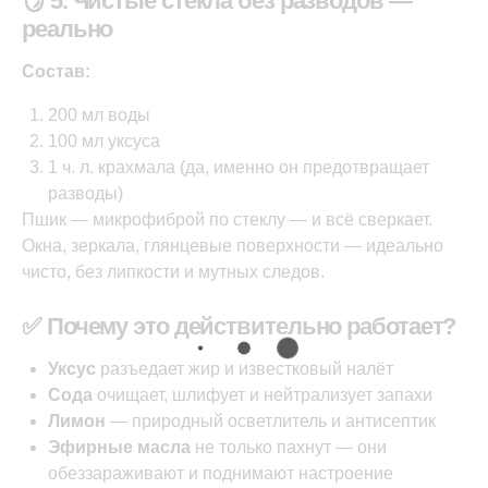
🪞 5. Чистые стёкла без разводов —
реально
Состав:
200 мл воды
100 мл уксуса
1 ч. л. крахмала (да, именно он предотвращает
разводы)
Пшик — микрофиброй по стеклу — и всё сверкает.
Окна, зеркала, глянцевые поверхности — идеально
чисто, без липкости и мутных следов.
✅ Почему это действительно работает?
Уксус
разъедает жир и известковый налёт
Сода
очищает, шлифует и нейтрализует запахи
Лимон
— природный осветлитель и антисептик
Эфирные масла
не только пахнут — они
обеззараживают и поднимают настроение