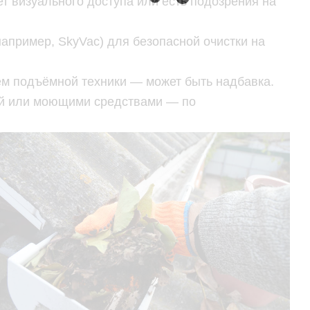
т визуального доступа или есть подозрения на
апример, SkyVac) для безопасной очистки на
ем подъёмной техники — может быть надбавка.
ой или моющими средствами — по